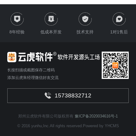
郑州软件开发公司 - 云虎软件
海外软件开发、海外APP开发、国际化网站开发
云虎软件-郑州小程序开发_郑州小程序制作_微信小程序软件开发公司
8年经验
低成本开发
技术支持
1对1售后
同城配送服务系统 - 云虎软件开发
国外软件开发外包平台 - 云虎软件
云虎本地app服务平台软件开发
跑腿平台系统开发-云虎软件-专业软件开发公司-多年开发经验
定制开发，软件开发，定制开发，源码交付 - 云虎
长按扫描或截图保存二维码
添加云虎朱经理微信好友交流
郑州APP软件开发公司
业务管理系统解决方案 - 云虎软件开发
15738832712
行业软件开发-专业为给行业提供软件开发解决方案-云虎软件
郑州软件定制开发公司 - 云虎软件开发
郑州APP开发定制_APP软件开发_APP开发公司 - 云虎
郑州云虎软件有限公司版权所有
豫ICP备2020034616号-1
郑州云虎APP软件开发公司
© 2016 yunhu,Inc.All rights reserved.Powered by YHCMS
郑州云虎软件开发公司