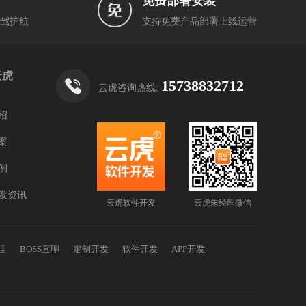
免费部署安装
驾护航
支持免费产品部署上线运营
云虎
15738832712
云虎咨询热线:
绍
案
例
发资讯
云虎软件开发
云虎朱经理微信
理
BOSS直聊
定制开发
软件开发
APP开发