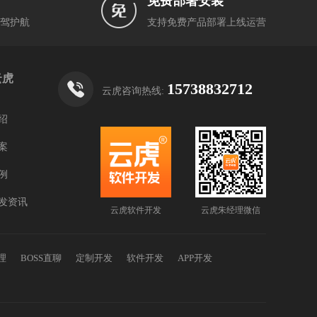
免费部署安装
驾护航
支持免费产品部署上线运营
云虎
15738832712
云虎咨询热线:
绍
案
例
发资讯
云虎软件开发
云虎朱经理微信
理
BOSS直聊
定制开发
软件开发
APP开发