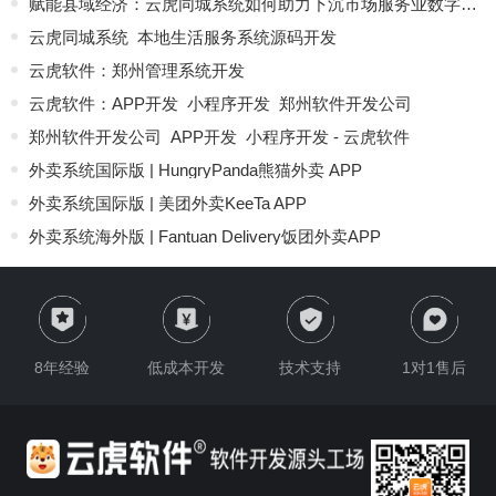
赋能县域经济：云虎同城系统如何助力下沉市场服务业数字化转型？
云虎同城系统_本地生活服务系统源码开发
云虎软件：郑州管理系统开发
云虎软件：APP开发_小程序开发_郑州软件开发公司
郑州软件开发公司_APP开发_小程序开发 - 云虎软件
外卖系统国际版 | HungryPanda熊猫外卖 APP
外卖系统国际版 | 美团外卖KeeTa APP
外卖系统海外版 | Fantuan Delivery饭团外卖APP
【外卖系统国际版】打造全球化餐饮服务平台 | 多语言支持+智能配送+本地化支付
外卖系统国际版解决方案｜多语言智能配送系统开发
外卖系统海外版系统产品，类似美团海外版Keeta
8年经验
低成本开发
技术支持
1对1售后
云虎同城系统_本地生活服务系统
外卖系统海外国际版，新年红色喜庆UI版本
外卖系统海外版，“出海计划”解决方案
多商户商城系统_即时零售商城系统 - 云虎软件