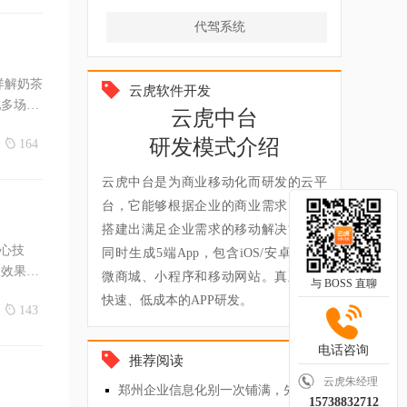
代驾系统
详解奶茶
云虎软件开发
配多场景
云虎中台
研发模式介绍
164
云虎中台是为商业移动化而研发的云平
台，它能够根据企业的商业需求，快速
搭建出满足企业需求的移动解决方案，
核心技
同时生成5端App，包含iOS/安卓App、
效效果，
微商城、小程序和移动网站。真正实现
与 BOSS 直聊
快速、低成本的APP研发。
143
电话咨询
推荐阅读
云虎朱经理
郑州企业信息化别一次铺满，先定最小可用系统
15738832712