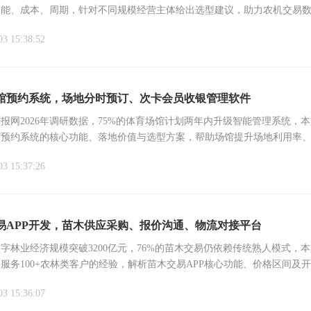
功能、成本、周期，针对不同规模经营主体给出选型建议，助力农机交易
03 15:38:52
馆预约系统，场地分时预订、次卡会员收银管理软件
报网2026年调研数据，75%的体育场馆计划两年内升级智能管理系统，
馆预约系统的核心功能、落地价值与选型方案，帮助场馆提升场地利用率
，实现数字化运营升级。
03 15:37:26
易APP开发，苗木供应采购、报价沟通、物流对接平台
年数字林业经济规模突破3200亿元，76%的苗木交易仍依赖传统熟人模式，
服务100+农林类客户的经验，解析苗木交易APP核心功能、价格区间及
力苗木企业实现全链路数字化降本增效。
03 15:36:07