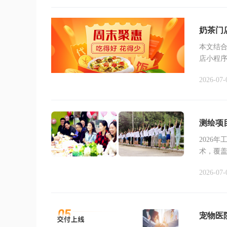
奶茶门
本文结合
店小程
的点单
2026-07-
测绘项
2026
术，覆
为测绘
2026-07-
宠物医