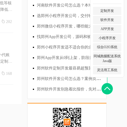
率低等核
河南软件开发公司怎么选？本地响应和远程外包差在哪
、降低获
定制开发
选郑州小程序开发公司，交付物和改需求怎么谈
软件开发
202
郑州微信小程序开发，哪些能力配齐才算闭环
APP开发
找郑州App开发公司，源码和验收别含糊
小程序开发
郑州小程序开发适不适合你的业务？先看场景
综合O2O系统
小代账
同城跑腿配送系统
郑州App开发从0到上架，阶段目标怎么定
Java版
解定制化
郑州软件定制开发最容易超预算的地方在哪
效提供可
灵活用工系统
168
郑州软件开发公司怎么选？案例页之外还要看什么
郑州软件开发别急着比报价，先对齐需求和交付