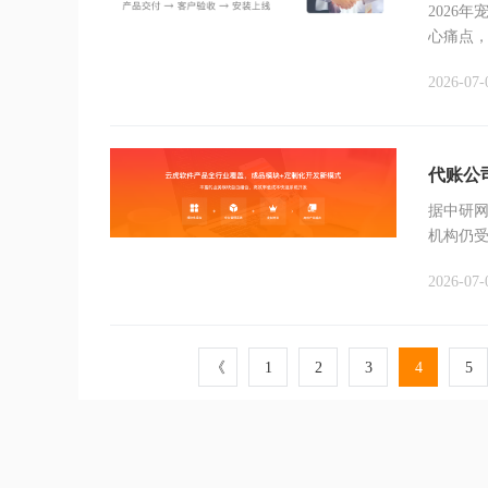
2026
心痛点
客成本
2026-07-
代账公
据中研网
机构仍
管理系
2026-07-
参考方
《
1
2
3
4
5