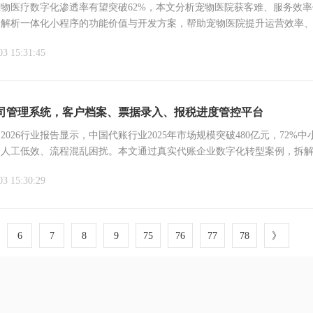
年宠物医疗数字化渗透率有望突破62%，本文分析宠物医院获客难、服务效
，解析一体化小程序的功能价值与开发方案，帮助宠物医院提升运营效率
。
03 15:31:45
司管理系统，客户档案、票据录入、报税进度管控平台
2026行业报告显示，中国代账行业2025年市场规模突破480亿元，72%中
受人工低效、流程混乱困扰。本文通过真实代账企业数字化转型案例，拆
统如何解决客户档案、票据录入、报税管控核心痛点，为代账机构降本增
03 15:30:29
案。
6
7
8
9
75
76
77
78
》