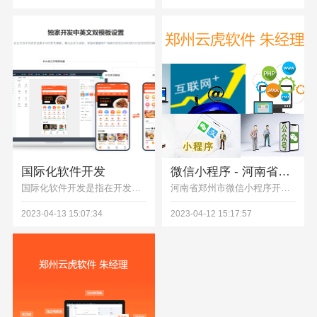
国际化软件开发
微信小程序 - 河南省郑州市开发市场前景 | 云虎软件
国际化软件开发是指在开发软件产品时考虑到不同语言、文化和地域差异，以便软件能够在不同的国家和地区使用，并满足当地用户的需求。此类开发需要确保软件支持不同的语言和字符集，文化习惯和地区特色，如日期、时间、货币符号等，以及将用户界面本地化。通过国际化软件开发，可以使软件得到更广泛的应用和接受，增强软件在国际市场上的竞争力。
河南省郑州市微信小程序开发市场前景还是比较乐观的:微信小程序人气高,使用者众多。微信本身的高人气和强大的社交功能,使得微信小程序有大量的潜在用户,这为小程序开发提供了广阔的市场空间。所以,总体来说,郑州小程序开发市场前景是很不错的,既有较好的环境土壤,也有广阔的发展空间,是小程序开发者比较理想的城市之一。但同时也存在一定的竞争,小程序开发者需要找到自己的竞争优势。
2023-04-13 15:07:34
2023-04-12 15:17:57