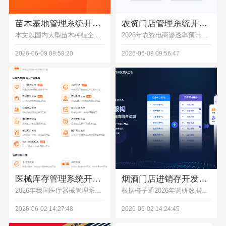
苗木基地管理系统开发，苗木库存订单供货数据统计软件
农资门店管理系统开发，进货销售农户台账一体化管理软件
本文以国内大型苗木种植企业绿景园林的数字化转型实践为案例，解析传统苗木基地管理痛点，介绍云虎软件定制的苗木管理系统的落地成效，数据准确率提升30%，运营效率提升50%，为苗木行业数字化升级提供参考。
2026年农资电商渗透率预计达35%，农资门店数字化需求激增，本文拆解农资管理系统开发价格构成、影响因素，给出3-50万的区间参考，分析ROI可达1:8的投资价值，助力企业选择高性价比方案。
2026-06-09 09:59:20
2026-06-09 09:56:47
医械库存管理系统开发，出入库效期盘点管控定制开发
烟酒门店进销存开发，采购销售库存财务一体化软件
2026年我国医疗器械管理系统市场增速达10.54%，本文对比标准化成品系统、通用型定制开发、行业专属定制开发三类方案的优劣势，提供不同规模医械企业选型建议，助力降本提效满足合规要求。
根据橙子通2026年调研数据，70%烟酒店存在通用进销存适配差、报表统计繁琐等痛点，本文结合云虎软件真实服务案例，解析烟酒行业一体化进销存系统开发的价值、选型逻辑与成本控制方法，助力烟酒企业提升运营效率。
2026-06-02 14:27:48
2026-06-02 14:24:45