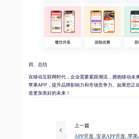
四、总结
在移动互联网时代，企业需要紧跟潮流，拥抱移动未来
苹果APP，提升品牌影响力和市场竞争力。如果您正
造更加美好的未来！
上一篇