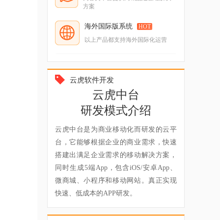
方案
海外国际版系统
HOT
以上产品都支持海外国际化运营
云虎软件开发
云虎中台
研发模式介绍
云虎中台是为商业移动化而研发的云平
台，它能够根据企业的商业需求，快速
搭建出满足企业需求的移动解决方案，
同时生成5端App，包含iOS/安卓App、
微商城、小程序和移动网站。真正实现
快速、低成本的APP研发。