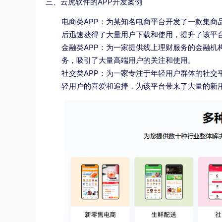
三、云虎软件的APP开发案例
电商类APP：为某知名电商平台开发了一款集商
后迅速获得了大量用户下载和使用，提升了该平
金融类APP：为一家提供线上理财服务的金融机
务，吸引了大量高端用户的关注和使用。
社交类APP：为一家专注于年轻用户群体的社交
轻用户的喜爱和追捧，为该平台带来了大量的新