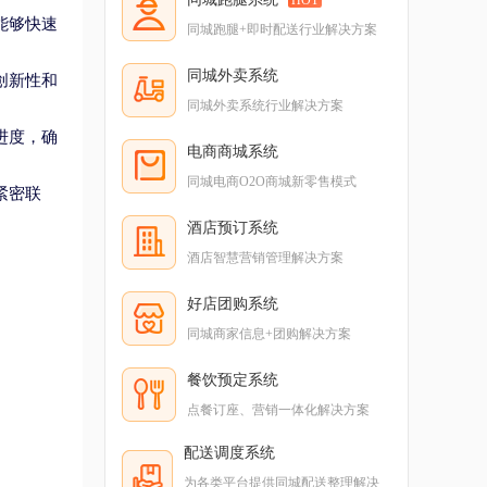
能够快速
同城跑腿+即时配送行业解决方案
同城外卖系统
创新性和
同城外卖系统行业解决方案
进度，确
电商商城系统
同城电商O2O商城新零售模式
紧密联
酒店预订系统
酒店智慧营销管理解决方案
好店团购系统
同城商家信息+团购解决方案
餐饮预定系统
点餐订座、营销一体化解决方案
配送调度系统
为各类平台提供同城配送整理解决