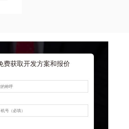
免费获取开发方案和报价