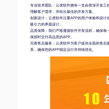
专业技术团队：云虎软件拥有一支由资深开发工
理解客户需求，并给出最佳的开发方案。
创新设计：云虎软件注重APP的用户体验和设
吸引力的界面设计。
品质保障：我们严格遵循软件开发流程，确保每
保按时交付高品质的APP。
完善售后服务：云虎软件为客户提供全面的售后
系，确保您的APP稳定运行并持续优化。