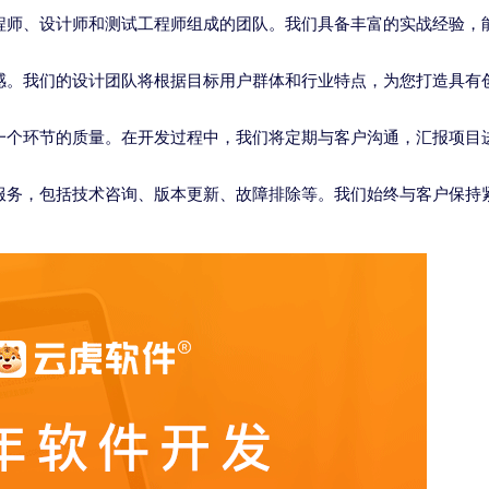
程师、设计师和测试工程师组成的团队。我们具备丰富的实战经验，
计感。我们的设计团队将根据目标用户群体和行业特点，为您打造具有
一个环节的质量。在开发过程中，我们将定期与客户沟通，汇报项目
服务，包括技术咨询、版本更新、故障排除等。我们始终与客户保持