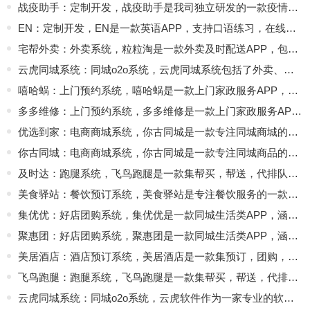
战疫助手：定制开发，战疫助手是我司独立研发的一款疫情防护系统，支持在线登记，企业员工管理等多种功能
EN：定制开发，EN是一款英语APP，支持口语练习，在线辅导多种功能；由我司专业技术独立研发制作
宅帮外卖：外卖系统，粒粒淘是一款外卖及时配送APP，包括用户下单，商家接单，骑手配送一整套流程，由我司独立研发制作
云虎同城系统：同城o2o系统，云虎同城系统包括了外卖、餐饮、跑腿、商城、团购、酒店预订、上门服务、代驾系统 八大主业务模块，可以单模块或多模块自由组合购买
嘻哈蜗：上门预约系统，嘻哈蜗是一款上门家政服务APP，维修、保洁等多种功能，由我司独立研发完成
多多维修：上门预约系统，多多维修是一款上门家政服务APP，维修、保洁等多种功能，由我司独立研发完成
优选到家：电商商城系统，你古同城是一款专注同城商城的APP，有超市，生鲜，果蔬等不同品类，由我司专业技术人员独立研发
你古同城：电商商城系统，你古同城是一款专注同城商品的APP，有超市，生鲜，果蔬等不同品类，由我司专业技术人员独立研发
及时达：跑腿系统，飞鸟跑腿是一款集帮买，帮送，代排队等多种跑腿功能为一体的系统，由我司技术人员独立研发制作完成
美食驿站：餐饮预订系统，美食驿站是专注餐饮服务的一款APP，含外卖，餐饮预订，餐饮团购等，产品从设计、开发到完整上线都是由我司专业技术全程独立制作完成
集优优：好店团购系统，集优优是一款同城生活类APP，涵盖休闲娱乐，美食餐饮，教育培训等多种模块的团购功能，由我司专业技术人员独立完成研发
聚惠团：好店团购系统，聚惠团是一款同城生活类APP，涵盖休闲娱乐，美食餐饮，教育培训等多种模块的团购功能，由我司专业技术人员独立完成研发
美居酒店：酒店预订系统，美居酒店是一款集预订，团购，营销管理一体化专业的酒店管理系统，由我司技术人员独立研发完成
飞鸟跑腿：跑腿系统，飞鸟跑腿是一款集帮买，帮送，代排队等多种跑腿功能为一体的系统，由我司技术人员独立研发制作完成
云虎同城系统：同城o2o系统，云虎软件作为一家专业的软件开发公司，我们可以根据客户需求进行定制化的开发，提供高质量、高效率的O2O平台系统开发服务，提供一站式同城o2o系统，本地生活服务平台解决方案，支持o2o系统源码定制开发，帮助客户在市场竞争中获得更多的优势；支持PC端、移动端APP和小程序等多端适配，o2o系统目前主要模块包含有：外卖系统、跑腿系统、餐饮预订系统、上门预约系统、调度配送系统、餐饮预订系统、酒店预订系统、商城系统、代驾系统等。