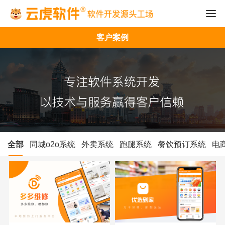
客户案例
全部
同城o2o系统
外卖系统
跑腿系统
餐饮预订系统
电